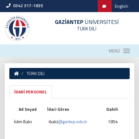
0342 317-1835
English
GAZİANTEP
ÜNİVERSİTESİ
TÜRK DİLİ
MENÜ
TÜRK DİLİ
İDARİ PERSONEL
Ad Soyad
İdari Görev
Dahili
İslim Balcı
ibalci
@gantep.edu.tr
1854